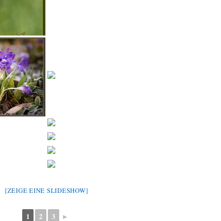
[ZEIGE EINE SLIDESHOW]
1
2
3
►