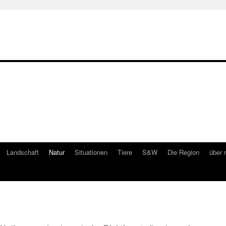
Landschaft
Natur
Situationen
Tiere
S&W
Die Region
über 