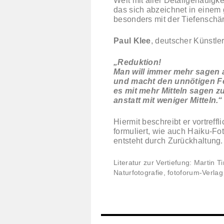
Welt mit aller Detailgenauigkei
das sich abzeichnet in einem 
besonders mit der Tiefenschär
Paul Klee
, deutscher Künstle
„Reduktion!
Man will immer mehr sagen a
und macht den unnötigen Fe
es mit mehr Mitteln sagen zu
anstatt mit weniger Mitteln.“
Hiermit beschreibt er vortreff
formuliert, wie auch Haiku-Fo
entsteht durch Zurückhaltung.
Literatur zur Vertiefung: Martin T
Naturfotografie, fotoforum-Verla