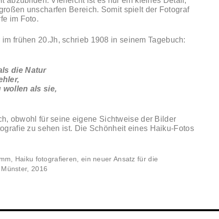
t abzubilden. Vielleicht ist es nur ein kleines Detail,
großen unscharfen Bereich. Somit spielt der Fotograf
fe im Foto.
r im frühen 20.Jh, schrieb 1908 in seinem Tagebuch:
ls die Natur
hler,
 wollen als sie,
lich, obwohl für seine eigene Sichtweise der Bilder
tografie zu sehen ist. Die Schönheit eines Haiku-Fotos
imm, Haiku fotografieren, ein neuer Ansatz für die
g Münster, 2016